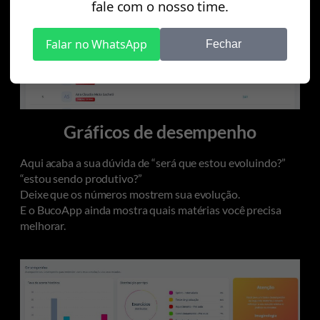
fale com o nosso time.
Falar no WhatsApp
Fechar
Gráficos de desempenho
Aqui acaba a sua dúvida de “será que estou evoluindo?”
“estou sendo produtivo?”
Deixe que os números mostrem sua evolução.
E o BucoApp ainda mostra quais matérias você precisa
melhorar.