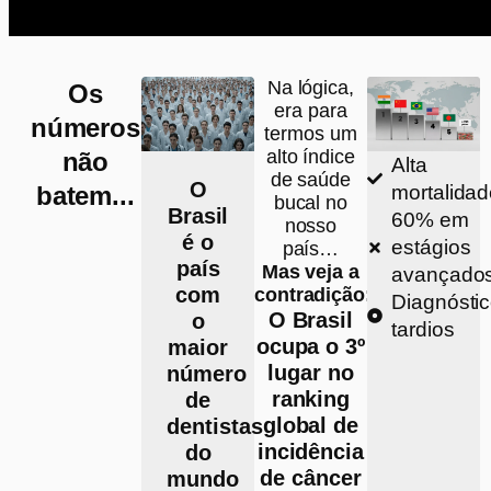
Na lógica,
Os
era para
números
termos um
alto índice
não
Alta
de saúde
O
batem...
mortalida
bucal no
Brasil
60% em
nosso
é o
estágios
país…
país
Mas veja a
avançado
com
contradição:
Diagnósti
O Brasil
o
tardios
ocupa o 3º
maior
lugar no
número
ranking
de
global de
dentistas
incidência
do
de câncer
mundo