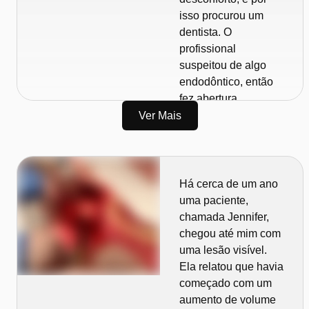
isso procurou um
dentista. O
profissional
suspeitou de algo
endodôntico, então
fez abertura
coronária, medicou o
Ver Mais
canal e a mandou
para casa. Mas ela
não melhorou.
Há cerca de um ano
Depois de algum
uma paciente,
tempo, a dor passou
chamada Jennifer,
a vir acompanhada
chegou até mim com
de fisgadas, como
uma lesão visível.
agulhadas, e o
Ela relatou que havia
dentista então
começado com um
suspeitou de uma
aumento de volume