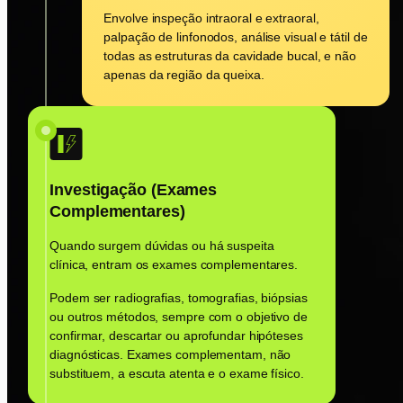
Envolve inspeção intraoral e extraoral,
palpação de linfonodos, análise visual e tátil de
todas as estruturas da cavidade bucal, e não
apenas da região da queixa.
Investigação (Exames
Complementares)
Quando surgem dúvidas ou há suspeita
clínica, entram os exames complementares.
Podem ser radiografias, tomografias, biópsias
ou outros métodos, sempre com o objetivo de
confirmar, descartar ou aprofundar hipóteses
diagnósticas. Exames complementam, não
substituem, a escuta atenta e o exame físico.