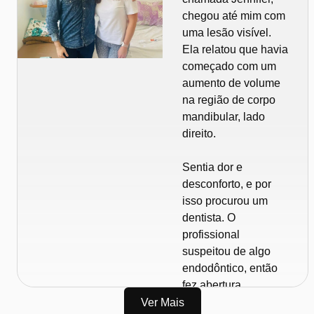
estava de sobreaviso
a vir acompanhada
chegou até mim com
naquele dia.
de fisgadas, como
uma lesão visível.
agulhadas, e o
Ela relatou que havia
dentista então
começado com um
suspeitou de uma
aumento de volume
origem neurológica.
na região de corpo
Encaminhou para
mandibular, lado
um neurologista, que
direito.
prescreveu
gabapentina.
Sentia dor e
desconforto, e por
Ainda assim, a dor
isso procurou um
continuou. As
dentista. O
fisgadas, o
profissional
incômodo, tudo
suspeitou de algo
permaneceu. E em
endodôntico, então
cerca de três a
fez abertura
quatro semanas, a
coronária, medicou o
Ver Mais