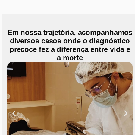
Ver Imagem
Em nossa trajetória, acompanhamos
diversos casos onde o diagnóstico
precoce fez a diferença entre vida e
a morte
Tudo indicava uma infecção odontogênica, e foi assim que
o caso vinha sendo tratado. Mas quando ela chegou até
mim, fiz algo básico, mas essencial: parei, conversei com
calma e fiz uma anamnese simples, ouvindo atentamente
seus sintomas. E foi aí que ela mencionou um detalhe que
ninguém havia considerado: uma dormência persistente no
rosto.
Esse sintoma acendeu um alerta. Dormência não é comum
em infecções simples, pode ser sinal de algo muito mais
sério. Sugeri à minha preceptora que investigássemos com
uma biópsia. O resultado confirmou a suspeita: ela estava