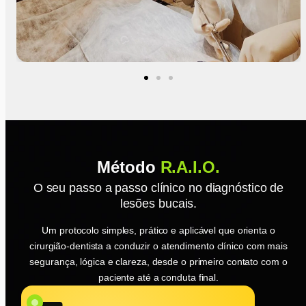
com um câncer raro.
Ver Imagem
Método
R.A.I.O.
O seu passo a passo clínico no diagnóstico de
lesões bucais.
Casos como o da Dona Ludovina são mais comuns do que
Um protocolo simples, prático e aplicável que orienta o
você imagina, e uma abordagem correta, com o olhar
cirurgião-dentista a conduzir o atendimento clínico com mais
clínico treinado, pode ser decisiva na vida do paciente.
segurança, lógica e clareza, desde o primeiro contato com o
paciente até a conduta final.