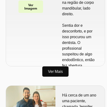
origem neurológica.
na região de corpo
Ver
Encaminhou para
mandibular, lado
Imagem
um neurologista, que
direito.
prescreveu
gabapentina.
Sentia dor e
desconforto, e por
Ainda assim, a dor
isso procurou um
continuou. As
dentista. O
fisgadas, o
profissional
incômodo, tudo
suspeitou de algo
permaneceu. E em
endodôntico, então
cerca de três a
fez abertura
quatro semanas, a
coronária, medicou o
Ver Mais
dor havia se
canal e a mandou
intensificado. Ela já
para casa. Mas ela
não sabia mais a
não melhorou.
quem recorrer, e foi
Há cerca de um ano
assim que chegou
Depois de algum
uma paciente,
ao hospital, onde eu
tempo, a dor passou
chamada Jennifer,