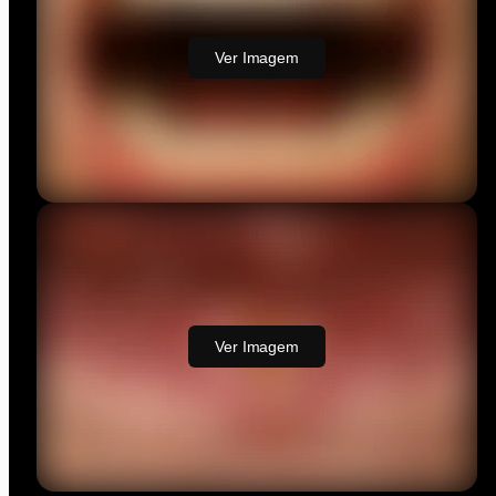
fisgadas, o
incômodo, tudo
Ver Imagem
permaneceu. E em
cerca de três a
quatro semanas, a
dor havia se
intensificado. Ela já
não sabia mais a
quem recorrer, e foi
assim que chegou
ao hospital, onde eu
estava de sobreaviso
naquele dia.
Ver Imagem