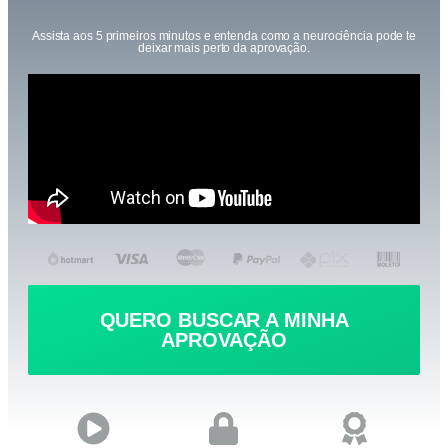
Assista aos 5 primeiros minutos e entenda como a neurociência pode te
deixar mais perto da aprovação.
QUERO BUSCAR A MINHA
APROVAÇÃO