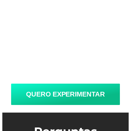
SATISFAÇÃO
GARANTIDA
Se nos primeiros 07 dias após a assinatura
da plataforma você perceber que o Odonto
Questões não é para você, me mande um
único e-mail que eu devolvo o seu
pagamento integralmente, sem
questionamentos.
QUERO EXPERIMENTAR