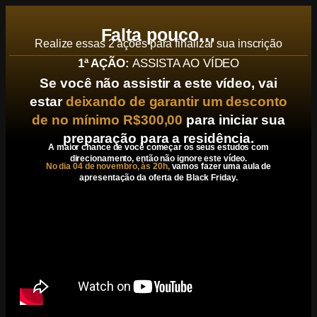
Falta pouco…
Realize essas 2 ações para finalizar sua inscrição
1ª AÇÃO:
ASSISTA AO VÍDEO
Se você não assistir a este vídeo, vai
estar
deixando de garantir um desconto
de no mínimo R$300,00
para iniciar sua
preparação para a residência.
A maior chance de você começar os seus estudos com
direcionamento, então não ignore este vídeo.
No dia 04 de novembro, às 20h,
vamos fazer uma aula de
apresentação da oferta de Black Friday.