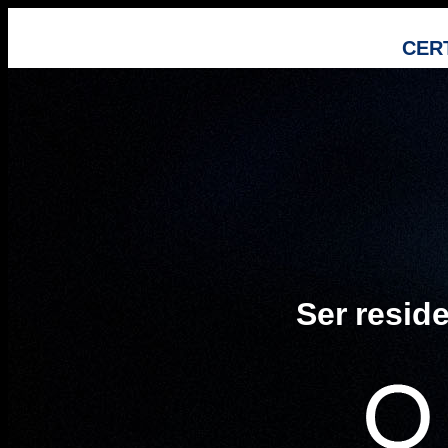
CER
Ser resid