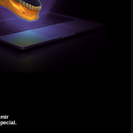
umir
pecial.