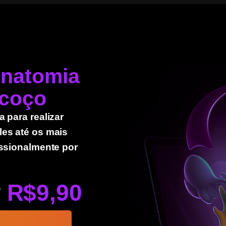
natomia
scoço
 para realizar
es até os mais
issionalmente por
r
R$9,90