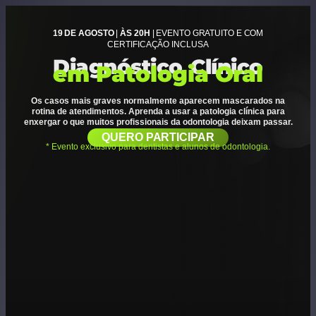
19 DE AGOSTO
|
ÀS 20H
| EVENTO GRATUITO E COM
CERTIFICAÇÃO INCLUSA
Diagnóstico Clínico
em Patologia Oral
Os casos mais graves normalmente aparecem mascarados na
rotina de atendimentos. Aprenda a usar a patologia clínica para
enxergar o que muitos profissionais da odontologia deixam passar.
QUERO PARTICIPAR
* Evento exclusivo para dentistas e alunos de odontologia.