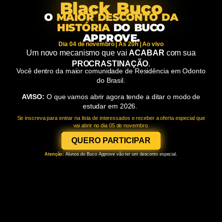
Black Buco
O
MAIOR DESCONTO DA
HISTÓRIA
DO BUCO
APPROVE.
Dia 04 de novembro | Às 20h | Ao vivo
Um novo mecanismo que vai
ACABAR
com sua
PROCRASTINAÇÃO
.
Você dentro da maior comunidade de Residência em Odonto
do Brasil.
AVISO:
O que vamos abrir agora tende a ditar o modo de
estudar em 2026.
Se inscreva para entrar na lista de interessados e receber a oferta especial que
vai abrir no dia 05 de novembro.
QUERO PARTICIPAR
Atenção:
Alunos do Buco Approve vão ter um desconto
especial.